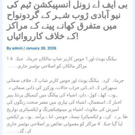
بی ایف اے زونل انسپیکشن ٹیم کی
نیو آبادی ژوب شہر کے گردونواح
میں متفرق کھانے پینے کے مراکز
کے خلاف کارروائیاں!
By
admin
/
January 28, 2026
1 بیکنگ یونٹ اور 1 جوس کارنر شاپ مالکان جرمانہ جبکہ 4
مراکز مالکان کو اصلاحی نوٹسز جاری۔۔۔۔
جرمانہ کردہ بیکنگ یونٹ اور جوس کارنر شاپ کے خلاف صفائی
ستھرائی کے انتہائی خراب حالات، ورکرز کی ذاتی صفائی نہ
ہونے، کھلے کوڑے دان، اشیاء کی پیکنگ میں کیمیکل پرنٹڈ پیپر
اخبار کے استعمال، اشیاء کی تیاری میں مضر صحت رنگوں کی
آمیزش کی ملاوٹ، اشیاء پر مینوفیکچرنگ و ایکسپائری تواریخ
ظاہر نہ کرنے و ایکسپائرڈ نیسلے جوسز، انڈے برآمد ہونے پر ایکشن
لیا گیا جبکہ 4 مراکز کو معمولی نقائص پر اصلاحی نوٹسز جاری
کیے گئے۔۔۔۔