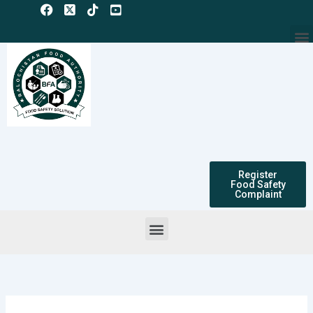
Skip
to
M
content
Register
Food Safety
Complaint
Menu