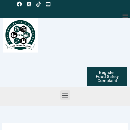
Skip
to
M
content
Register
Food Safety
Complaint
Menu