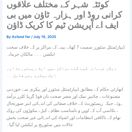
کوئٹہ شہر کے مختلف علاقوں
کرانی روڈ اور ہزارہ ٹاؤن میں بی
ایف اے آپریشن ٹیم کا کریک ڈاؤن
By
Asfand Yar
/
July 16, 2025
ڈیپارٹمنٹل سٹورز سمیت 7 کھانے پینے کے مراکز پر کے
خلاف سخت
ایکشن ۔۔۔ مالکان جرمانہ
دیگر جرمانہ کیے گئے مراکز میں ایک ریسٹورنٹ اور
ایک بیکری بھی شامل ۔۔
اتھارٹی حکام کے مطابق ڈیپارٹمنٹل سٹورز اور بیکری سے خوردنی
مصنوعات ، چائنیز نمک اور مضر صحت نان فوڈ گریڈ کلرز برآمد
ہوئے جبکہ ریسٹورنٹ کے خلاف صفائی کی انتہائی ابتر صورتحال
، نکاسی آب کے اوپن و نامناسب نظام ، کیڑے مکوڑوں کی روک
تھام کے ناکافی انتظامات اور اشیاء کی انتہائی غیر صحت بخش
حالات میں سٹوریج پر ایکشن لیا گیا۔