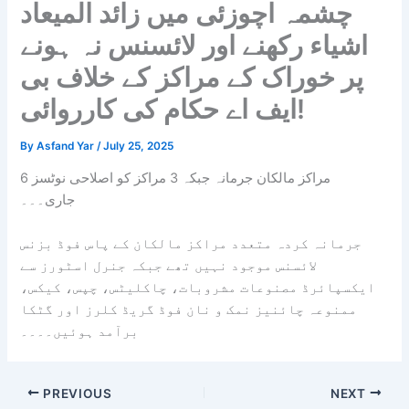
چشمہ اچوزئی میں زائد المیعاد
اشیاء رکھنے اور لائسنس نہ ہونے
پر خوراک کے مراکز کے خلاف بی
ایف اے حکام کی کارروائی!
By
Asfand Yar
/
July 25, 2025
مراکز مالکان جرمانہ جبکہ 3 مراکز کو اصلاحی نوٹسز
6
جاری۔۔۔
جرمانہ کردہ متعدد مراکز مالکان کے پاس فوڈ بزنس
لائسنس موجود نہیں تھے جبکہ جنرل اسٹورز سے
ایکسپائرڈ مصنوعات مشروبات، چاکلیٹس، چپس، کیکس،
ممنوعہ چائنیز نمک و نان فوڈ گریڈ کلرز اور گٹکا
برآمد ہوئیں۔۔۔۔
PREVIOUS
NEXT