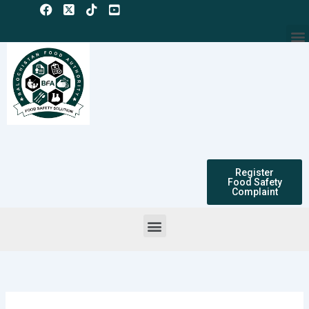
Skip
to
M
content
Register
Food Safety
Complaint
Menu