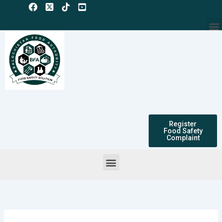
Skip
to
M
content
Register
Food Safety
Complaint
Menu