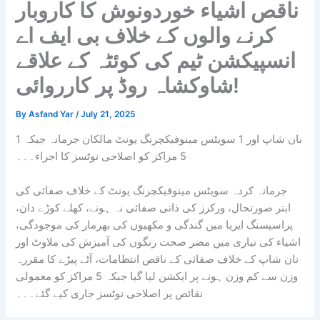
ناقص اشیاء خوردونوش کا کاروبار
کرنے والوں کے خلاف بی ایف اے
انسپیکشن ٹیم کی کوئٹہ کے علاقے
شاوکشاہ روڈ پر کارروائی!
By
Asfand Yar
/
July 21, 2025
نان شاپ اور 1 سویٹس مینوفیکچرنگ یونٹ مالکان جرمانہ جبکہ
1
5 مراکز کو اصلاحی نوٹسز کا اجراء۔۔۔
جرمانہ کردہ سویٹس مینوفیکچرنگ یونٹ کے خلاف صفائی کی
ابتر صورتحال، ورکرز کی ذاتی صفائی نہ ہونے، کھلے کوڑے دان،
پراسیسنگ ایریا میں گندگی و مکھیوں کی بھرمار کی موجودگی،
اشیاء کی تیاری میں مضر صحت رنگوں کی آمیزش کی ملاوٹ اور
نان شاپ کے خلاف صفائی کے ناقص انتظامات، آٹے پیڑے کا مقررہ
وزن سے کم وزن ہونے پر ایکشن لیا گیا جبکہ 5 مراکز کو معمولی
نقائص پر اصلاحی نوٹسز جاری کیے گئے۔۔۔