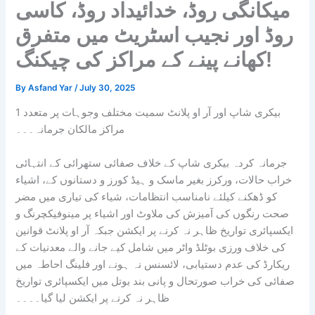
میکانگی روڈ، خدائیداد روڈ، کاسی
روڈ اور نجیب اسٹریٹ میں متفرق
کھانے پینے کے مراکز کی چیکنگ!
By
Asfand Yar
/
July 30, 2025
بیکری شاپ اور آر او پلانٹ سمیت مختلف وجوہات پر متعدد
1
مراکز مالکان جرمانہ۔۔۔
جرمانہ کردہ بیکری شاپ کے خلاف صفائی ستھرائی کے انتہائی
خراب حالات، ورکرز بغیر ماسک و ہیڈ کورز و دستانوں کے، اشیاء
کو ڈھکنے کیلئے نامناسب انتظامات، شیاء کی تیاری میں مضر
صحت رنگوں کی آمیزش کی ملاوٹ اور اشیاء پر مینوفیکچرنگ و
ایکسپائری تواریخ ظاہر نہ کرنے پر ایکشن جبکہ آر او پلانٹ قوانین
کی خلاف ورزی بوٹلڈ واٹر میں شامل کیے جانے والے معدنیات کے
ریکارڈ کی عدم دستیابی، لائسنس نہ ہونے اور فلینگ احاطہ میں
صفائی کی خراب صورتحال و پانی بند بوتل میں ایکسپائری تواریخ
ظاہر نہ کرنے پر ایکشن لیا گیا۔۔۔۔