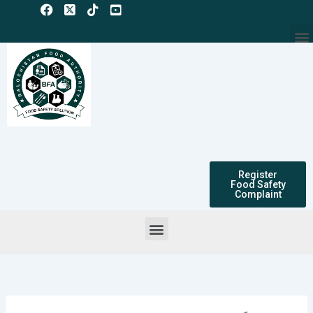
Skip
to
M
content
Register
Food Safety
Complaint
Menu