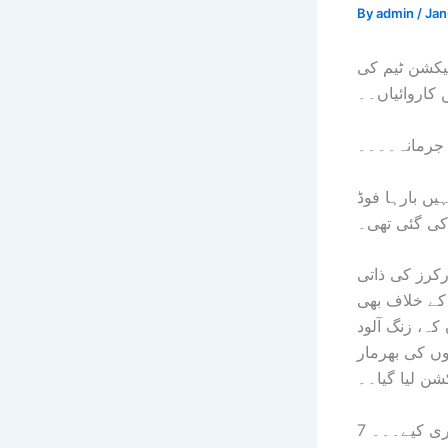
By
admin
/
Jan
یکشن ٹیم کی
کاروائیاں۔۔
ن جرمانہ۔۔۔۔
یں بارہا فوڈ
 کی گئی تھی۔
رکرز کی ذاتی
 کے خلاف بھی
کہ، زنگ آلود
وں کی بھرمار
کشن لیا گیا۔۔
اری کیے۔۔۔