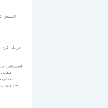
لائسنس کی
جرمانہ کردہ 
انسپیکشن کے د
صفائی ن
صفائی ست
مشنری، پرا