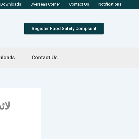
Downloads
Overseas Corner
Contact Us
Notifications
Register Food Safety Complaint
nloads
Contact Us
لائ