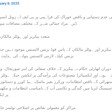
uary 9, 2025
 عدم دستیابی و ناقص خوراک کی فراہمی پر بی ایف اے زونل انسپ
ڈیرہ مراد جمالی شہر کے مختلف مضافات میں 
متعدد بیکریز اور ہوٹلز مالکا
بیکریز اور ہوٹلز مالکان کے پاس فوڈ بزنس لائسنس موجود نہیں جنہ
بزنس کیلئے لازمی لائسنس بنوانے کی ہدایت
وران اتھارٹی حکام نے بیکریز کے خلاف صفائی کی ابتر صورتحال، و
ہ ہونے اور ایکسپائرڈ مصنوعات کی برآمدگی پر ایکشن جبکہ ہوٹلز
ھرائی کے ناقص انتظامات، ورکرز بغیر ماسک، ہیڈ کورز و دستانوں 
سیسنگ ایریا میں گندگی و نکاسی آب کے نامناسب انتظامات و مکھی
پر ای
7 مراکز کو معمولی نقائص پر اصلاحی نوٹسز ج