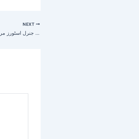
NEXT
لائسنس کی عدم دستیابی اور حفظان صحت کے اصولوں کی خلاف ورزی پر بیکنگ یونٹس، جنرل اسٹورز مراکز کے خلاف ایکشن