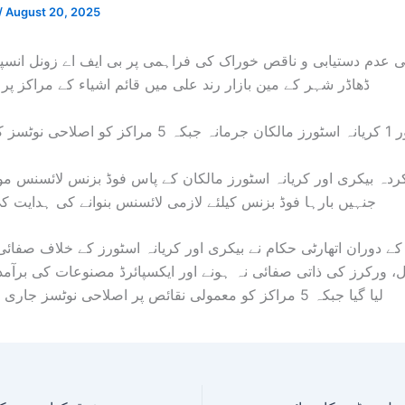
/
August 20, 2025
 عدم دستیابی و ناقص خوراک کی فراہمی پر بی ایف اے زونل انسپ
ڈھاڈر شہر کے مین بازار رند علی میں قائم اشیاء کے مراکز پر
نوٹسز کا اجراء۔۔۔
ردہ بیکری اور کریانہ اسٹورز مالکان کے پاس فوڈ بزنس لائسنس مو
جنہیں بارہا فوڈ بزنس کیلئے لازمی لائسنس بنوانے کی ہدایت 
ے دوران اتھارٹی حکام نے بیکری اور کریانہ اسٹورز کے خلاف صفائ
ل، ورکرز کی ذاتی صفائی نہ ہونے اور ایکسپائرڈ مصنوعات کی برآم
لیا گیا جبکہ 5 مراکز کو معمولی نقائص پر اصلاحی نوٹسز جاری کیے گئے۔۔۔۔