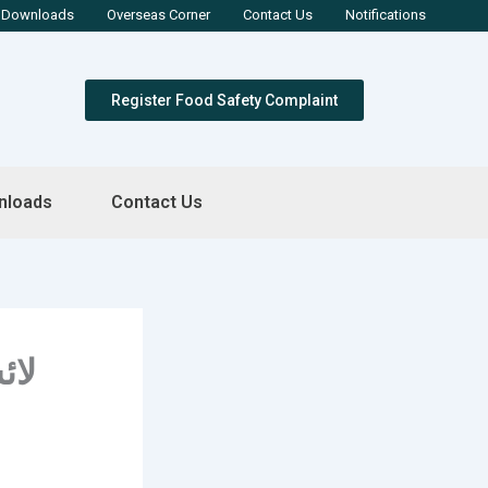
Downloads
Overseas Corner
Contact Us
Notifications
Register Food Safety Complaint
nloads
Contact Us
لائ