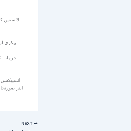
لائسنس کی
1 بیکری اور 1 کریانہ اسٹورز مالکان جرمانہ جبکہ 5 مراکز کو اصلاحی 
جرمانہ ک
انسپیکشن ک
ابتر صورتحا
NEXT