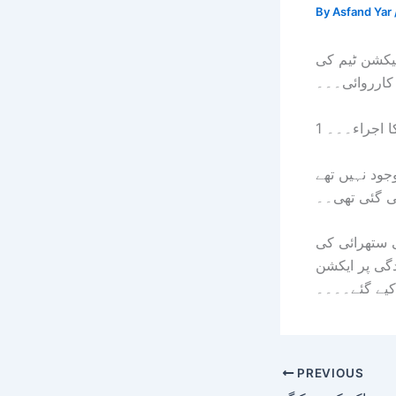
By
Asfand Yar
یکشن ٹیم کی
 کارروائی۔۔۔
جود نہیں تھے
کی گئی تھی۔۔
ی ستھرائی کی
دگی پر ایکشن
PREVIOUS