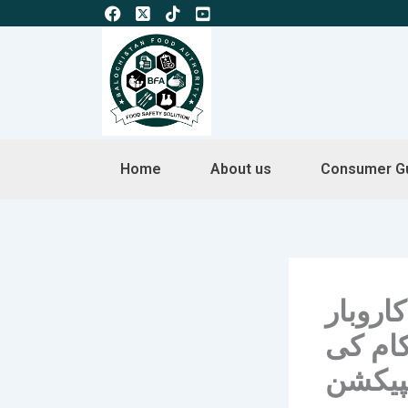
Skip
to
content
Home
About us
Consumer G
اروبار
کام کی