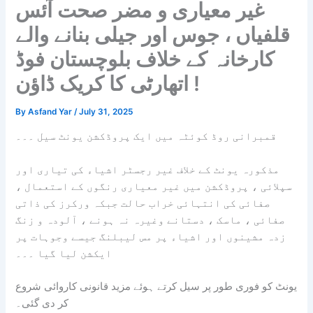
غیر معیاری و مضر صحت آئس
قلفیاں ، جوس اور جیلی بنانے والے
کارخانہ کے خلاف بلوچستان فوڈ
اتھارٹی کا کریک ڈاؤن !
By
Asfand Yar
/
July 31, 2025
قمبرانی روڈ کوئٹہ میں ایک پروڈکشن یونٹ
سیل ۔۔۔
مذکورہ یونٹ کے خلاف غیر رجسٹر اشیاء کی تیاری اور
سپلائی ، پروڈکشن میں غیر معیاری رنگوں کے استعمال ،
صفائی کی انتہائی خراب حالت جبکہ ورکرز کی ذاتی
صفائی ، ماسک ، دستانے وغیرہ نہ ہونے ، آلودہ و زنگ
زدہ مشینوں اور اشیاء پر مس لیبلنگ جیسے وجوہات پر
ایکشن لیا گیا ۔۔۔
یونٹ کو فوری طور پر سیل کرتے ہوئے مزید قانونی کاروائی شروع
کر دی گئی۔