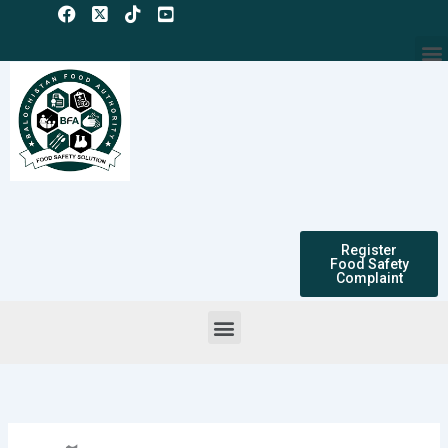
Skip
to
M
content
Register
Food Safety
Complaint
Menu