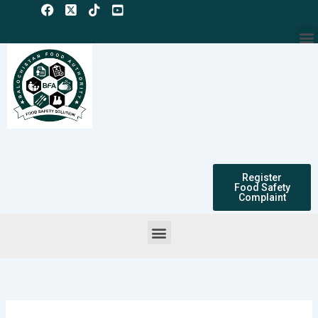
Skip
to
M
content
Register
Food Safety
Complaint
Menu