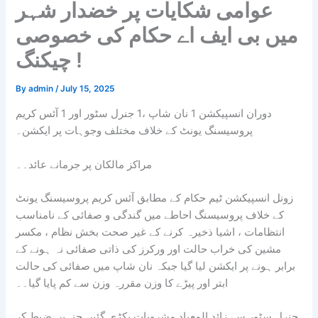
عوامی شکایات پر خضدار شہر
میں بی ایف اے حکام کی خصوصی
چیکنگ !
By
admin
/
July 15, 2025
دوران انسپیکشن 1 نان شاپ ،1 جنرل سٹور اور 1 آئس کریم
پروسیسنگ یونٹ کے خلاف مختلف وجوہات پر ایکشن۔
مراکز مالکان پر جرمانے عائد۔۔
زونل انسپیکشن ٹیم حکام کے مطابق آئس کریم پروسیسنگ یونٹ
کے خلاف پروسیسنگ احاطے میں گندگی و صفائی کے نامناسب
انتظامات ، اشیا ذخیرہ کرنے کے غیر صحت بخش نظام ، مکسر
مشین کی خراب حالت اور ورکرز کی ذاتی صفائی نہ ہونے کے
برابر ہونے پر ایکشن لیا گیا جبکہ نان شاپ میں صفائی کی حالت
ابتر
اور پیڑے کا وزن مقررہ وزن سے کم پایا گیا۔۔
جنرل سٹور سے زائد المعیاد مشروبات پکڑی گئیں جنہیں ضبط کر