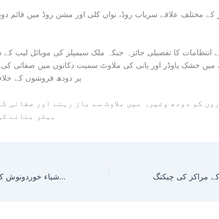
 کے مختلف علاقے سریاب روڈ، نواں کلی اور مشن روڈ میں قائم دود
 انتظامات کا تفصیلی جائزہ جبکہ ملک سیمپلز کی موبائل لیب کے ذ
 میں خشک پاوڈر اور پانی کی ملاوٹ سمیت دکانوں میں صفائی کی ا
پر دودھ فروشوں کے خلا
وں کو دودھ وغیرہ میں ملاوٹ سے باز رہنے اور صفائی ک
بہتر بنانے کی
لائسنس کے بغیر و قوانین کی خلاف ورزی پر بی ایف اے حکام کی کوئٹہ کے علاقے چلتن ہاؤسنگ سکیم میں قائم اشیاء خوردونوش کے مراکز کی چیکنگ!