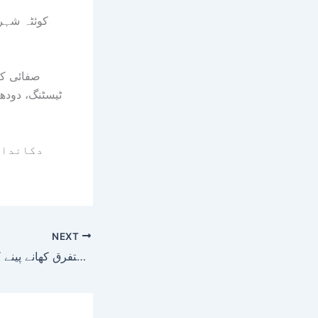
کوئٹہ شہر
صفائی کے
ٹیسٹنگ، دودھ
دکاندار
NEXT
سبزل روڈ اور مبارک چوک پر قائم متفرق کھانے پینے کے مراکز کی چیکنگ!