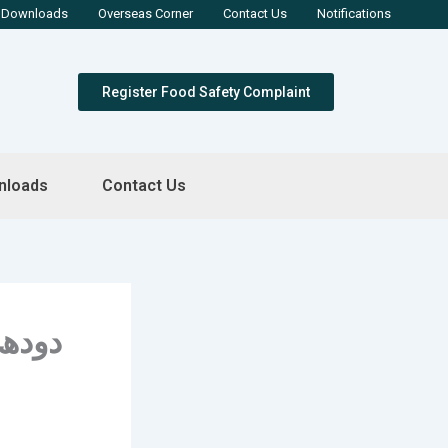
Downloads
Overseas Corner
Contact Us
Notifications
Register Food Safety Complaint
nloads
Contact Us
دودھ 