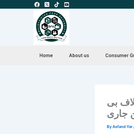
Skip
to
content
Home
About us
Consumer G
لاف بی
By
Asfand Yar