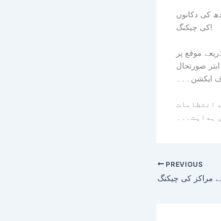
ھ کی دکانوں
کی چیکنگ!
ریعے موقع پر
بتر صورتحال
ف ایکشن۔۔۔
ے انتظامات
 ہدایت۔۔۔
PREVIOUS