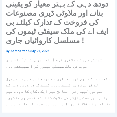
دودھ دہی کے بہتر معیار کو یقینی
بنانے اور ملاوٹی ڈیری مصنوعات
کی فروخت کے تدارک کیلئے بی
ایف اے کی ملک سیفٹی ٹیموں کی
مسلسل کاروائیاں جاری !
By
Asfand Yar
/
July 21, 2025
کوئٹہ
شہر کے علاقوں غوث آباد اور پشتون آباد میں
موبائل ملک سیفٹی ٹیموں کی انسپیکشن ۔۔۔
متعدد ملک شاپس اور دکانوں سے دودھ اور دہی کے سیمپل
لے کر موقع پر ٹیسٹ ۔۔۔۔ ٹیسٹ کردہ دودھ دہی کے
نمونوں لیبارٹری نتائج میں ایک دکان کا دودھ میں
پانی اور خشک پاؤڈر کی ملاوٹ کا انکشاف جس پر مذکورہ
دکاندار کے خلاف کارروائی ۔۔۔۔۔۔۔جرمانہ عائد۔۔ ۔۔۔