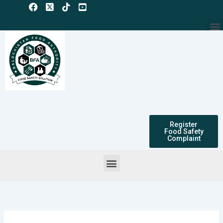
Skip
to
M
content
Register
Food Safety
Complaint
Menu