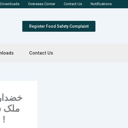
Downloads
Overseas Corner
Contact Us
Notifications
Register Food Safety Complaint
nloads
Contact Us
خضدار 
ملک ش
لیے اتھارٹی حکام کی خصوصی انسپیکشن !