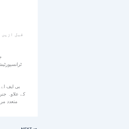
قبل ازیں م
ج
ٹرانسپورٹیش
بی ایف اے
کے علاوہ جن
متعدد مرا
NEXT