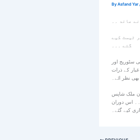
By
Asfand Yar
ے عائد ۔۔
ر ٹیسٹ کیے
گئے ۔۔۔
ی سٹوریج اور
غبار کے ذرات
بھی نظر ائے۔
ان ملک شاپس
۔۔ اس دوران
اری کیے گئے۔
PREVIOUS