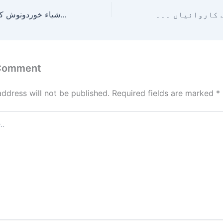
بی ایف اے انسپیکشن ٹیم کی کوئٹہ کے علاقے پشتون آباد میں قائم اشیاء خوردونوش کے مراکز کی چیکنگ!
 Comment
address will not be published.
Required fields are marked
*