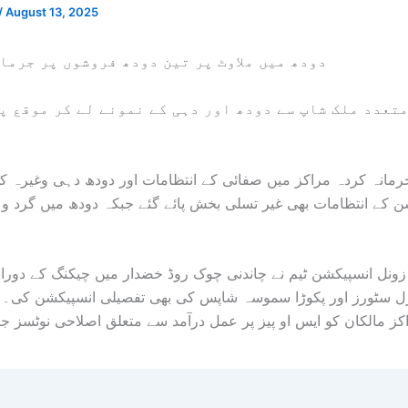
/
August 13, 2025
دودھ میں ملاوٹ پر تین دودھ فروشوں پر
جرمان
تعدد ملک شاپ سے دودھ اور دہی کے نمونے لے کر موقع پ
رمانہ کردہ مراکز میں صفائی کے انتظامات اور دودھ دہی وغیرہ ک
ن کے انتظامات بھی غیر تسلی بخش پائے گئے جبکہ دودھ میں گرد و 
 زونل انسپیکشن ٹیم نے چاندنی چوک روڈ خضدار میں چیکنگ کے دور
رل سٹورز اور پکوڑا سموسہ شاپس کی بھی تفصیلی انسپیکشن کی۔
کز مالکان کو ایس او پیز پر عمل درآمد سے متعلق اصلاحی نوٹسز ج