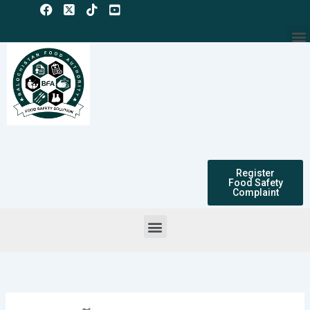
Skip
to
M
content
Register
Food Safety
Complaint
Menu