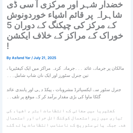
خضدار شہر اور مرکزی آ سی ڈی
شاہراہ پر قائم اشیاء خوردونوش
کے مرکز کی چیکنگ کے دوران 5
خوراک کے مراکز کے خلاف ایکشن
!
By
Asfand Yar
/
July 21, 2025
مالکان پر جرمانے عائد ۔۔۔جرمانہ
کردہ مراکز میں ایک کیفٹیریا ،
تین جنرل سٹورز اور ایک نان شاپ شامل۔۔۔
جنرل سٹور سے ایکسپائرڈ مشروبات ، پیکڈ دہی اور پابندی عائد
گٹکا ماوا کی بڑی مقدار برآمد کر کے موقع پر تلف۔۔
کفٹیریا میں صفائی کے انتظامات ابتر ، اشیاء کی
تیاری میں زیر استعمال کوکنگ ائل خراب اور استعمال
شدہ جبکہ پانی سٹوریج کے نامناسب انتظامات پائے گئے
۔۔۔