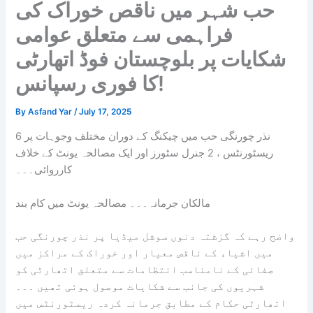
حب شہر میں ناقص خوراک کی
فراہمی سے متعلق عوامی
شکایات پر بلوچستان فوڈ اتھارٹی
کا فوری رسپانس!
By
Asfand Yar
/
July 17, 2025
نذر چورنگی حب میں چیکنگ کے دوران مختلف وجوہات پر 6
ریسٹورنٹس ، 2 جنرل سٹورز اور ایک مصالحہ یونٹ کے خلاف
کارروائی۔۔۔
مالکان جرمانہ۔۔۔ مصالحہ یونٹ میں کام بند
واضح رہے کہ گزشتہ دنوں سوشل میڈیا پر نذر چورنگی حب
میں اشیاء کے ناقص معیار اور خوراک کے مراکز میں
صفائی کے نامناسب انتظامات سے متعلق اتھارٹی کو
شہریوں کی جانب سے شکایات موصول ہوئی تھیں ۔۔۔
اتھارٹی حکام کے مطابق جرمانہ کردہ ریسٹورنٹس میں