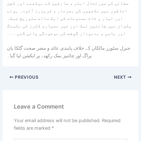
صفائی کی صورتحال ابتر ، صارفین کے بیٹھنے اور کچن
احاطوں میں مکھیوں کی بھرمار ، فریزرز آلودہ ہونے
اور تیار و خام مصنوعات کی ایک ساتھ سٹوریج جبکہ
پکوان میں چائنیز نمک اور غیر معیاری کلرز کی مکسنگ
اور باسی و بدبودار گوشت کی موجودگی پائی گئی ۔۔۔
جنرل سٹورز مالکان کے خلاف پابندی عائد و مضر صحت گٹکا پان
پراگ اور چائنیز نمک رکھنے پر ایکشن لیا گیا۔
PREVIOUS
NEXT
Leave a Comment
Your email address will not be published.
Required
fields are marked
*