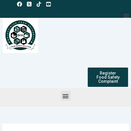
Skip
to
M
content
Register
Food Safety
Complaint
Menu