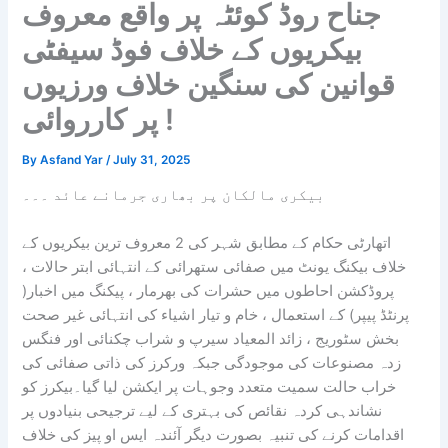
جناح روڈ کوئٹہ پر واقع معروف
بیکریوں کے خلاف فوڈ سیفٹی
قوانین کی سنگین خلاف ورزیوں
پر کارروائی !
By
Asfand Yar
/
July 31, 2025
بیکری مالکان پر بھاری جرمانے
عائد ۔۔۔
اتھارٹی حکام کے مطابق شہر کی 2 معروف ترین بیکریوں کے
خلاف بیکنگ یونٹ میں صفائی ستھرائی کے انتہائی ابتر حالات ،
پروڈکشن احاطوں میں حشرات کی بھرمار ، پیکنگ میں اخبار(
پرنٹڈ پیپر) کے استعمال ، خام و تیار اشیاء کی انتہائی غیر صحت
بخش سٹوریج ، زائد المعیاد سیرپ و شراب چکنائی اور فنگس
زدہ مصنوعات کی موجودگی جبکہ ورکرز کی ذاتی صفائی کی
خراب حالت سمیت متعدد وجوہات پر ایکشن لیا گیا۔بیکرز کو
نشاندہی کردہ نقائص کی بہتری کے لیے ترجیحی بنیادوں پر
اقدامات کرنے کی تنبیہ بصورت دیگر آئندہ ایس او پیز کی خلاف