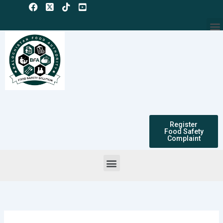
Skip
to
M
content
Register
Food Safety
Complaint
Menu