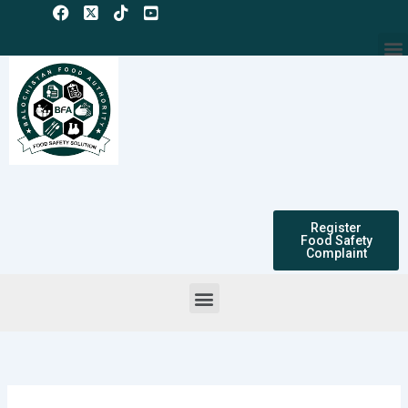
Skip
to
M
content
Register
Food Safety
Complaint
Menu