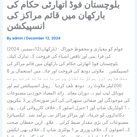
بلوچستان فوڈ اتھارٹی حکام کی
بارکھان میں قائم مراکز کی
انسپیکشن
By
admin
/
December 12, 2024
(بارکھان/12دسمبر، 2024) : عوام کو معیاری و محفوظ خوراک
کی فراہمی اور ناقص اشیاء کی فروخت کے تدارک کیلئے
بلوچستان فوڈ اتھارٹی حکام کی بارکھان میں قائم مراکز کی
انسپیکشن ۔ ملاوٹی دودھ کی فروخت اور چائے میں استعمال پر 6
ملک شاپس اور ہوٹل مالکان پر جرمانے عائد کرتے ہوئے
200لیٹر ملاوٹ زدہ دودھ تلف کردیا ۔ زونل انسپیکشن ٹیم اور
موبائل لیب ٹیم نے دوران معائنہ زائد المعیاد خوردنی مصنوعات
کی موجودگی اور صفائی ستھرائی کی ابتر صورتحال پر 3 بیکریوں
، 1 کولڈرنک شاپ اور 1 جنرل اسٹور کے خلاف کارروائی کرتے ہوئے
دکانداروں کو جرمانہ اور مراکز مراکز سے برآمد شدہ ایکسپائرڈ
مصنوعات کی بڑی مقدار ضبط کرلی ۔ علاوہ ازیں حفظان صحت
کے اصولوں کے خلاف ورزی پر 1 پولٹری شاپ کے خلاف بھی ایکشن