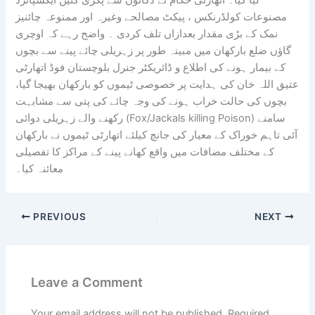
لیا گیا۔ اتھارٹی حکام نے دکانوں سے پکڑی گئیں ایکسپائرڈ
مصنوعات کولڈرنکس ، پیکٹ مصالحے وغیرہ اور ممنوعہ چائنیز
نمک کے بڑی مقدار بعدازاں تلف کردی ۔ واضح رہے کہ اوچری
گاؤں ضلع بارکھان میں مبینہ طور پر زہریلی چائے پینے سے بچوں
کے بیمار ہونے کی اطلاع و ڈائریکٹر جنرل بلوچستان فوڈ اتھارٹی
عتیق اللہ خان کی ہدایت پر خصوصی ٹیموں کو بارکھان بھیجا گیا،
بچوں کی حالت خراب ہونے کی وجہ چائے کی پتی سے مشابہت
رکھنے والے زہریلی دوائی (Fox/Jackals killing Poison) سامنے
آئی تاہم خوراک کے معیار کی جانچ کیلئے اتھارٹی ٹیموں نے بارکھان
کے مختلف مضافات میں واقع کھانے پینے کے مراکز کا تفصیلی
معائنہ کیا۔
PREVIOUS
NEXT
Leave a Comment
Your email address will not be published.
Required