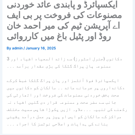
ایکسپائرڈ و پابندی عائد خوردنی
مصنوعات کی فروخت پر بی ایف
اے آپریشن ٹیم کی میر احمد خان
روڈ اور پٹیل باغ میں کارروائی
By
admin
/
January 16, 2025
3 دکانوں (جنرل اسٹورز) سے زائد المعیاد
اشیاء اور
ممنوعہ پان پراگ گٹکا کی بڑی مقدار برآمد ۔۔۔
ایکسپائرڈ فوڈ آئٹمز اور پان پراگ گٹکا ضبط کرکے
دکانداروں پر جرمانے عائد ۔۔ مالکان کو دکانوں میں
صحت بخش خوردنی مصنوعات کی فروخت اور اتھارٹی کی
جانب سے مضر صحت و ممنوعہ قرار دی گئیں اشیاء نہ
رکھنے کی تنبیہ ۔۔۔علاوہ ازیں پکوڑا شاپس سمیت مختلف
مراکز کے مالکان کو ایس او پیز پر عمل درآمد یقینی
بنانے کی ہدایات و اصلاحی نوٹسز کا اجراء ۔۔۔