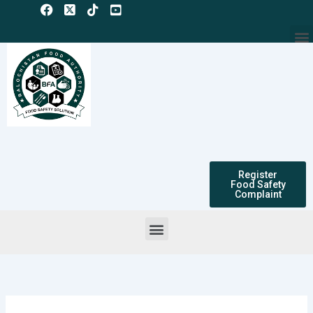
Skip
to
M
content
Register
Food Safety
Complaint
Menu