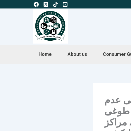
Skip
to
content
Home
About us
Consumer G
ی عدم
، طوغی
 مراکز