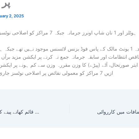
پر 
uary 2, 2025
ہوٹلز اور 1 نان شاپ اونرز جرمانہ جبکہ 7 مراکز کو اصلاحی نوٹسز جاری۔۔۔
جرمانہ کردہ 1 یونٹ مالک کے پاس فوڈ بزنس لائسنس موجود نہیں تھے جبک
قص انتظامات اور سابقہ جرمانہ جمع نہ کرنے پر ایکشن مزید برآں
بتر صورتحال، آٹے (پیڑے) کا وزن مقررہ وزن سے کم ہونے پر ایکشن ل
ازیں 7 مراکز کو معمولی نقائص پر اصلاحی نوٹسز جاری کیے گئے۔۔۔
بی ایف اے زونل انسپیکشن ٹیم کی صحبت پور کے مختلف علاقوں میں قائم کھانے پینے کے مراکز کی چیکنگ