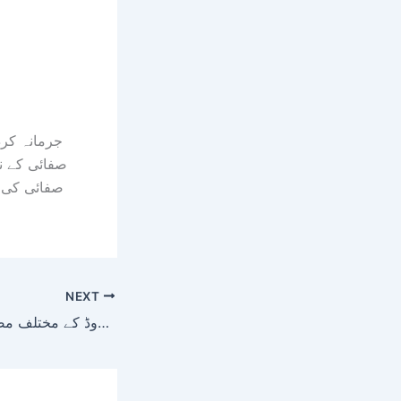
صفائی کے نا
صفائی کی ا
NEXT
عوامی شکایات پر بی ایف اے ٹیم کی کوئٹہ کے علاقے ہزار گنجی اور بروری روڈ کے مختلف مضافات میں کارروائی!