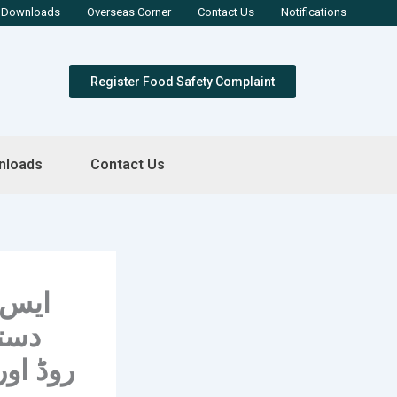
Downloads
Overseas Corner
Contact Us
Notifications
Register Food Safety Complaint
nloads
Contact Us
ایس 
دستی
روڈ او