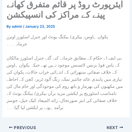
ایئرپورٹ روڈ پر قائم متفرق کھانے
پینے کے مراکز کی انسپیکشن
By
admin
/
January 23, 2025
پکوان ہاوس، بیکری/ بیکنگ یونٹ اور جنرل اسٹورز اونرز
جرمانہ۔۔۔
بی ایف اے حکام کے مطابق جرمانے کیے گئے جنرل اسٹورز مالکان
کے پاس فوڈ بزنس لائسنس موجود نہیں تھے جبکہ پکوان ہاوس
کے خلاف صفائی ستھرائی کے انتہائی خراب حالات، پکوان کی
تیاری میں پابندی عائد چائنیز نمک، زنگ آلود ٹریز، کچن کے احاطے
میں مکھیوں کی بھرمار و باتھ روم کی موجودگی اور خام مال کی
نامناسب اسٹوریج پر ایکشن مزید برآں بیکری/ بیکنگ یونٹ کے
خلاف صفائی کی ابتر صورتحال، زائد المیعاد کیک جیل، جوسز
برآمد ہونے پر ایکشن لیا گیا۔۔۔
PREVIOUS
NEXT