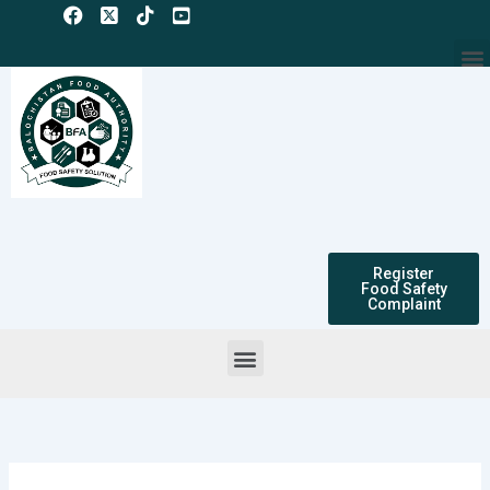
Skip
to
M
content
Register
Food Safety
Complaint
Menu