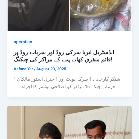
operation
انڈسٹریل ایریا سرکی روڈ اور سریاب روڈ پر
قائم متفرق کھانے پینے کے مراکز کی چیکنگ!
Asfand Yar
/
August 20, 2025
1 شنگر کارخانہ، 1 سرکہ یونٹ اور 1 جنرل اسٹور مالکان
جرمانہ جبکہ 15 مراکز کو اصلاحی نوٹسز کا اجراء۔۔۔