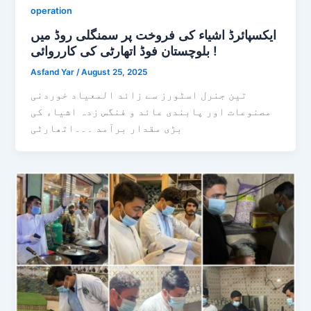
operation
ایکسپائرڈ اشیاء کی فروخت پر سمنگلی روڈ میں
بلوچستان فوڈ اتھارٹی کی کارروائی !
Asfand Yar
/
August 25, 2025
تین جنرل اسٹورز سے زائد المعیاد خوردنی
مصنوعات اور پابندی عائد و فنگس زدہ اشیاء کی
بڑی مقدار برآمد ۔۔۔اتھارٹی