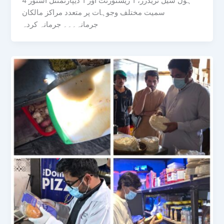
4 ہول سیل ٹریڈرز، 1 ریسٹورنٹ اور 1 ڈیپارٹمنٹل اسٹور
سمیت مختلف وجوہات پر متعدد مراکز مالکان
جرمانہ۔۔۔ جرمانہ کردہ