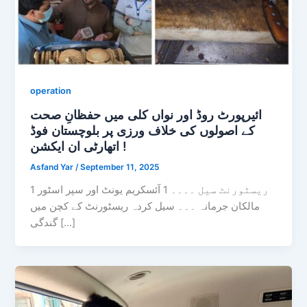
operation
ائیرپورٹ روڈ اور نواں کلی میں حفظانِ صحت
کے اصولوں کی خلاف ورزی پر بلوچستان فوڈ
اتھارٹی ان ایکشن !
Asfand Yar
/
September 11, 2025
1 ریسٹورنٹ سیل ۔۔۔۔ 1 آئسکریم یونٹ اور سپر اسٹور
مالکان جرمانہ ۔۔۔ سیل کردہ ریسٹورنٹ کے کچن میں
گندگی […]