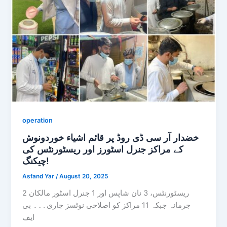
operation
خضدار آر سی ڈی روڈ پر قائم اشیاء خوردونوش
کے مراکز جنرل اسٹورز اور ریسٹورنٹس کی
چیکنگ!
Asfand Yar
/
August 20, 2025
2 ریسٹورنٹس، 3 نان شاپس اور 1 جنرل اسٹور مالکان
جرمانہ جبکہ 11 مراکز کو اصلاحی نوٹسز جاری۔۔۔ بی
ایف