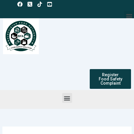
Skip
to
M
content
Register
Food Safety
Complaint
Menu