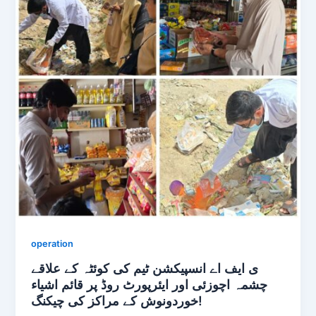
operation
ی ایف اے انسپیکشن ٹیم کی کوئٹہ کے علاقے
چشمہ اچوزئی اور ایئرپورٹ روڈ پر قائم اشیاء
خوردونوش کے مراکز کی چیکنگ!