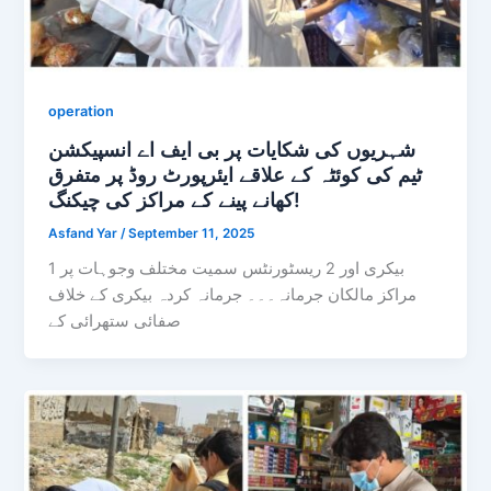
operation
شہریوں کی شکایات پر بی ایف اے انسپیکشن
ٹیم کی کوئٹہ کے علاقے ایئرپورٹ روڈ پر متفرق
کھانے پینے کے مراکز کی چیکنگ!
Asfand Yar
/
September 11, 2025
1 بیکری اور 2 ریسٹورنٹس سمیت مختلف وجوہات پر
مراکز مالکان جرمانہ۔۔۔ جرمانہ کردہ بیکری کے خلاف
صفائی ستھرائی کے